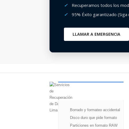
✓
Recuperamos todos los mode
✓
95% Éxito garantizado (Siga
LLAMAR A EMERGENCIA
DAÑOS
LÓGICOS
(HDD/SSD)
Borrado y formateo accidental
Disco duro que pide formato
Particiones en formato RAW