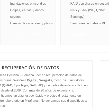
Inundaciones e incendios
RAID con discos en desor
Golpes, caídas y daños
NAS y SAN (WD, QNAP,
severos
Synology)
Cambio de cabezales y platos
Servidores virtuales y BD
LLAMAR AHORA
EMERGENCIAS 24H
P RECUPERACIÓN DE DATOS
esa Peruana - Alemana líder en recuperación de datos de
Western Digital, Seagate, Toshiba
os duros (
), servidores
QNAP, Synology, Dell, HP
 (
) y unidades de estado sólido en
 desde el 2009. Con más de 20 años de experiencia,
ntizamos un diagnóstico rápido y preciso directamente en
tro laboratorio en Miraflores. No derivamos sus dispositivos a
eros.