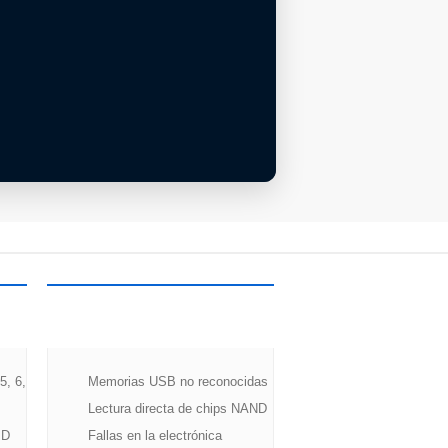
MEMORIAS Y
FLASH
5, 6,
Memorias USB no reconocidas
Lectura directa de chips NAND
ID
Fallas en la electrónica