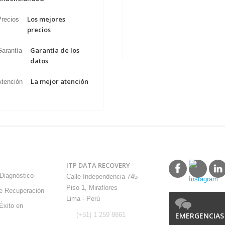
Los mejores
precios
Garantía de los
datos
La mejor atención
E Y
CONTÁCTENOS
SÍGUENOS
ITP DATA RECOVERY
Diagnóstico
Calle Independencia 745
Piso 1, Miraflores
e Recuperación
Lima - Perú
Éxito en
EMERGENCIAS
(+51) 1 259 8861