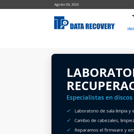
Agosto 06, 2026
INI
LABORATO
RECUPERAC
Especialistas en disco
✓
Laboratorio de sala limpia y
✓
Cambio de cabezales, limpiez
✓
Reparamos el firmware y emu