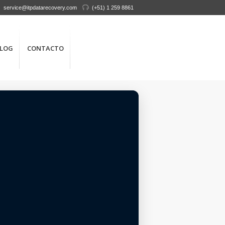
service@itpdatarecovery.com
(+51) 1 259 8861
LOG
CONTACTO