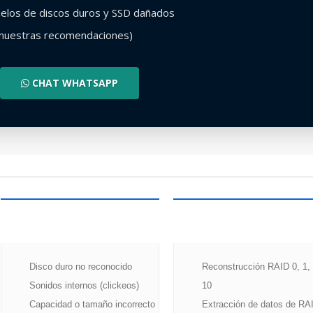
los de discos duros y SSD dañados
 nuestras recomendaciones)
CHAT WHATSAPP
DAÑOS
SERVIDORES
FÍSICOS (SALA
STORAGE
LIMPIA)
Disco duro no reconocido
Reconstrucción RAID 0, 1, 
Sonidos internos (clickeos)
10
Capacidad o tamaño incorrecto
Extracción de datos de RA