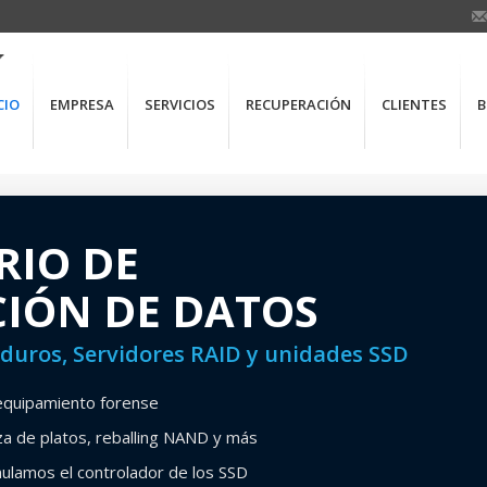
CIO
EMPRESA
SERVICIOS
RECUPERACIÓN
CLIENTES
B
RIO DE
IÓN DE DATOS
s duros, Servidores RAID y unidades SSD
 equipamiento forense
a de platos, reballing NAND y más
lamos el controlador de los SSD