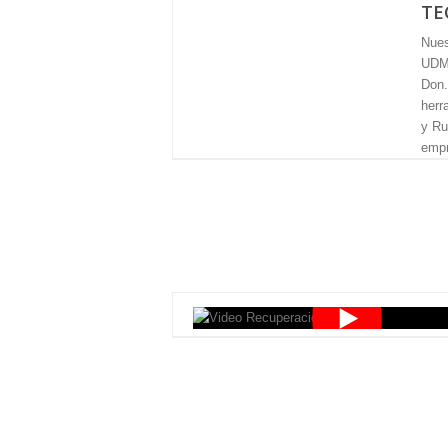
TE
Nues
UDMA
Don.
herr
y Ru
empr