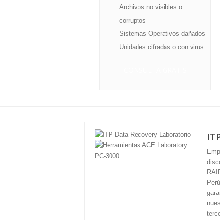
Archivos no visibles o
corruptos
Sistemas Operativos dañados
Unidades cifradas o con virus
CONSULTA GRATIS
IT
Empr
disc
RAID
Perú
gara
nues
terc