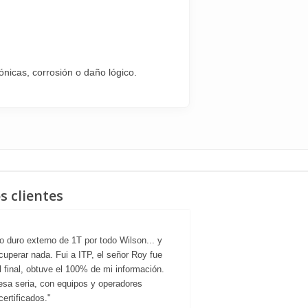
nicas, corrosión o daño lógico.
s clientes
o duro externo de 1T por todo Wilson... y
"Estoy muy agradeci
cuperar nada. Fui a ITP, el señor Roy fue
ayudaron en recuperar 
Al final, obtuve el 100% de mi información.
donde me indicaron que
sa seria, con equipos y operadores
sin embargo, estos 
certificados."