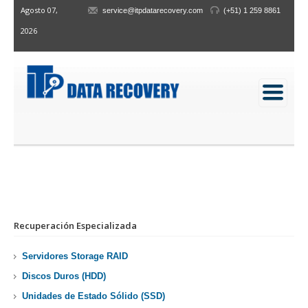
Agosto 07,
service@itpdatarecovery.com
(+51) 1 259 8861
2026
RECUPERACIÓN DE DATOS
Inicio
/
Servicios
/
Recuperación de Datos
Descripción de Servicios de Recuperación d
Recuperación Especializada
Servidores Storage RAID
Discos Duros (HDD)
Unidades de Estado Sólido (SSD)