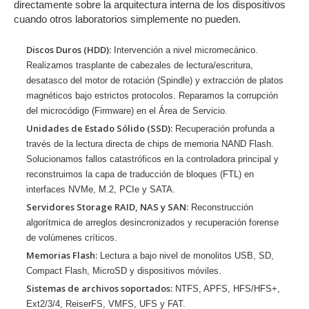
directamente sobre la arquitectura interna de los dispositivos
cuando otros laboratorios simplemente no pueden.
Discos Duros (HDD):
Intervención a nivel micromecánico.
Realizamos trasplante de cabezales de lectura/escritura,
desatasco del motor de rotación (Spindle) y extracción de platos
magnéticos bajo estrictos protocolos. Reparamos la corrupción
del microcódigo (Firmware) en el Área de Servicio.
Unidades de Estado Sólido (SSD):
Recuperación profunda a
través de la lectura directa de chips de memoria NAND Flash.
Solucionamos fallos catastróficos en la controladora principal y
reconstruimos la capa de traducción de bloques (FTL) en
interfaces NVMe, M.2, PCIe y SATA.
Servidores Storage RAID, NAS y SAN:
Reconstrucción
algorítmica de arreglos desincronizados y recuperación forense
de volúmenes críticos.
Memorias Flash:
Lectura a bajo nivel de monolitos USB, SD,
Compact Flash, MicroSD y dispositivos móviles.
Sistemas de archivos soportados:
NTFS, APFS, HFS/HFS+,
Ext2/3/4, ReiserFS, VMFS, UFS y FAT.