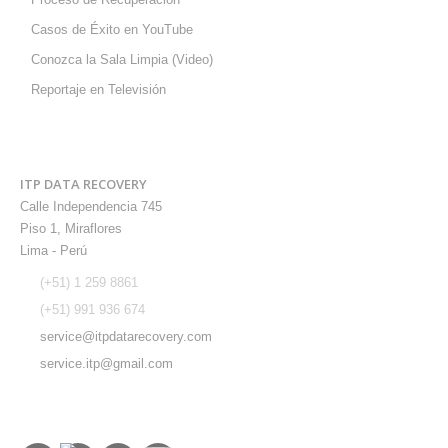
Casos de Éxito en YouTube
Conozca la Sala Limpia (Video)
Reportaje en Televisión
CONTÁCTENOS
ITP DATA RECOVERY
Calle Independencia 745
Piso 1, Miraflores
Lima - Perú
(+51) 1 259 8861
(+51) 991 936 674
service@itpdatarecovery.com
service.itp@gmail.com
SÍGUENOS