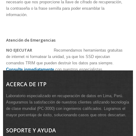
necesario que nos proporcione la llave de cifrado de recuperación,
la contraseña o la frase semilla para poder ensamblar la
información.
Atención de Emergencias
NO EJECUTAR
Recomendamos
herramientas gratuitas
de internet ni formatear la unidad, ya que los SSD ejecutan
comandos TRIM que pueden destruir los datos para siempre.
Consulte inmediatamente
con nuestros especialistas.
ACERCA DE ITP
Laboratorio especializado en recuperación de datos en Lima, Perú.
Aseguramos la satisfacción de nuestros clientes utilizando tecnología
de clase mundial (PC-3000) con ingenieros calificados. Logramos el
mayor porcentaje de éxito, solucionando casos que otros descartan.
SOPORTE Y AYUDA