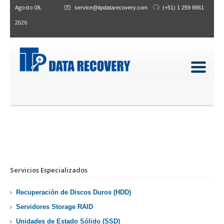
Agosto 08,
service@itpdatarecovery.com
(+51) 1 259 8861
2026
RECUPERACIÓN DE UNIDADES DE ESTADO
SÓLIDO (SSD)
Inicio
/
Recuperación
/
Recuperación de SSD
Navegación de Servicios y Detalles de Recup
Servicios Especializados
Recuperación de Discos Duros (HDD)
Servidores Storage RAID
Unidades de Estado Sólido (SSD)