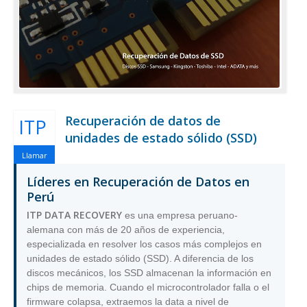
Recuperación de datos de
ITP
unidades de estado sólido (SSD)
Llamar
Líderes en Recuperación de Datos en
Perú
ITP DATA RECOVERY
es una empresa peruano-
alemana con más de 20 años de experiencia,
especializada en resolver los casos más complejos en
unidades de estado sólido (SSD). A diferencia de los
discos mecánicos, los SSD almacenan la información en
chips de memoria. Cuando el microcontrolador falla o el
firmware colapsa, extraemos la data a nivel de