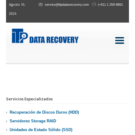
Agosto 10,
service@itpdatarecovery.com
(+51) 1 259 8861
2026
RECUPERACIÓN DE DISCOS DUROS (HDD)
Inicio
/
Servicios
/
Recuperación de Disco Duro
Navegación de Servicios y Detalles de Recu
Servicios Especializados
Recuperación de Discos Duros (HDD)
Servidores Storage RAID
Unidades de Estado Sólido (SSD)