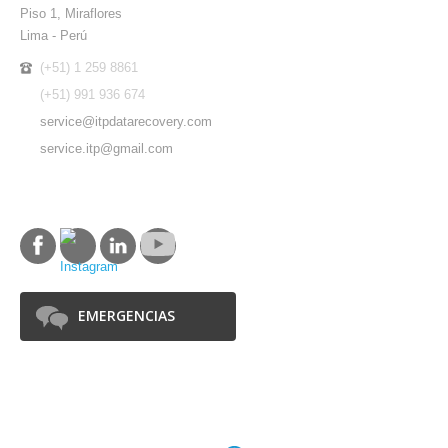
Piso 1, Miraflores
Lima - Perú
(+51) 1 259 8861
(+51) 991 936 674
service@itpdatarecovery.com
service.itp@gmail.com
SÍGUENOS
EMERGENCIAS
SOCIOS