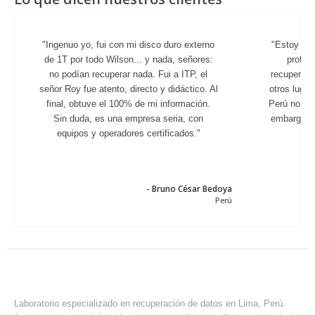
"Ingenuo yo, fui con mi disco duro externo
"Estoy mu
de 1T por todo Wilson... y nada, señores:
profes
no podían recuperar nada. Fui a ITP, el
recuperar 
señor Roy fue atento, directo y didáctico. Al
otros luga
final, obtuve el 100% de mi información.
Perú no exi
Sin duda, es una empresa seria, con
embargo, e
equipos y operadores certificados."
- Bruno César Bedoya
Perú
ACERCA DE ITP
Laboratorio especializado en recuperación de datos en Lima, Perú.