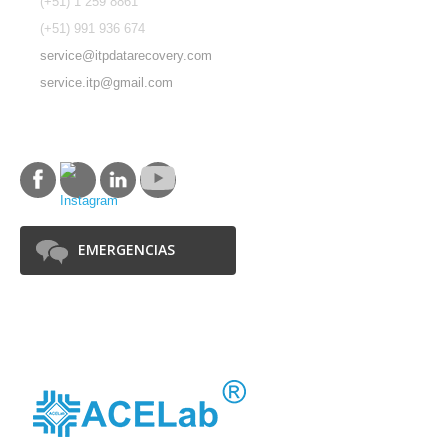
(+51) 1 259 8861
(+51) 991 936 674
service@itpdatarecovery.com
service.itp@gmail.com
SÍGUENOS
EMERGENCIAS
SOCIOS