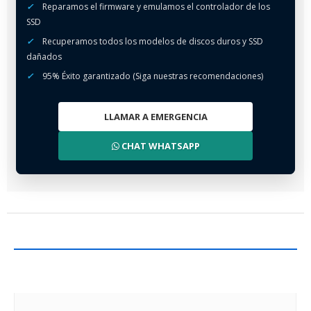
✓
Reparamos el firmware y emulamos el controlador de los
SSD
✓
Recuperamos todos los modelos de discos duros y SSD
dañados
✓
95% Éxito garantizado (Siga nuestras recomendaciones)
LLAMAR A EMERGENCIA
CHAT WHATSAPP
DAÑOS LÓGICOS (HDD/SSD)