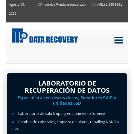
Agosto 09,
service@itpdatarecovery.com
(+51) 1 259 8861
2026
LABORATORIO DE
RECUPERACIÓN DE DATOS
Especialistas en discos duros, Servidores RAID y
unidades SSD
✓
Laboratorio de sala limpia y equipamiento forense
✓
Cambio de cabezales, limpieza de platos, reballing NAND y
más