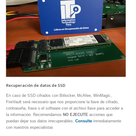
Recuperación de datos de SSD
En caso de SSD cifrados con Bitlocker, McAfee, WinMagic,
FireVault será necesario que nos proporcione la llave de cifrado,
contraseña, frase o el software con el archivo llave para acceder a
la información. Recomendamos
NO EJECUTE
acciones que
puedan dejar sus datos irrecuperables.
Consulte
inmediatamente
con nuestros especialistas