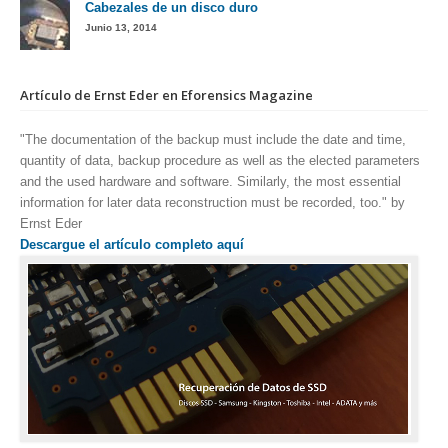
Cabezales de un disco duro
Junio 13, 2014
Artículo de Ernst Eder en Eforensics Magazine
"The documentation of the backup must include the date and time,
quantity of data, backup procedure as well as the elected parameters
and the used hardware and software. Similarly, the most essential
information for later data reconstruction must be recorded, too." by
Ernst Eder
Descargue el artículo completo aquí