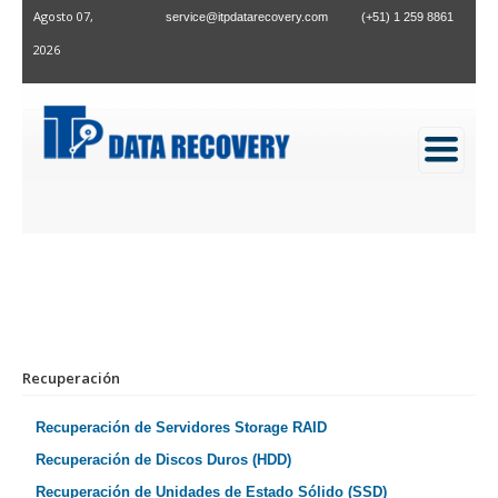
Agosto 07,
service@itpdatarecovery.com
(+51) 1 259 8861
2026
RECUPERACIÓN DE UNIDADES DE ESTADO
SÓLIDO (SSD)
Inicio
/
Recuperación
/
Recuperación de SSD
Recuperación
Recuperación de Servidores Storage RAID
Recuperación de Discos Duros (HDD)
Recuperación de Unidades de Estado Sólido (SSD)