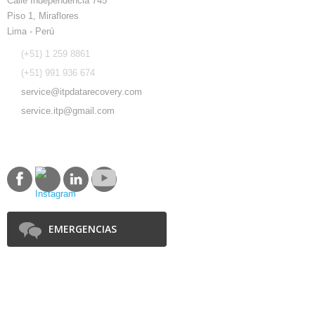
Calle Independencia 745
Piso 1, Miraflores
Lima - Perú
(+51) 1 259 8861
(+51) 991 936 674
service@itpdatarecovery.com
service.itp@gmail.com
SÍGUENOS
EMERGENCIAS
SOCIOS